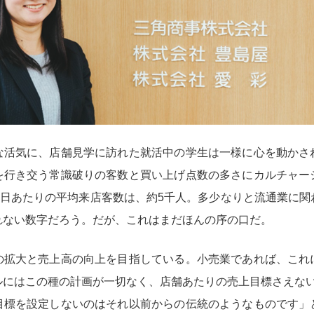
な活気に、店舗見学に訪れた就活中の学生は一様に心を動かさ
を行き交う常識破りの客数と買い上げ点数の多さにカルチャー
1日あたりの平均来店客数は、約5千人。多少なりと流通業に
れない数字だろう。だが、これはまだほんの序の口だ。
の拡大と売上高の向上を目指している。小売業であれば、これ
にはこの種の計画が一切なく、店舗あたりの売上目標さえないと
目標を設定しないのはそれ以前からの伝統のようなものです」