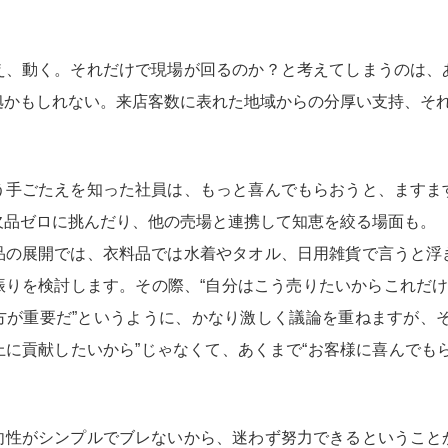
え、動く。それだけで現場が回るのか？と考えてしまうのは、
拠かもしれない。来店客数に表れた地域からの分厚い支持、そ
う手ごたえを知った社員は、もっと喜んでもらおうと、ますま
欠品ゼロに挑んだり、他の売場と連携して知恵を絞る場面も。
品の展開では、衣料品では水着やタオル、日用雑貨で言うと浮
りを検討します。その際、“自分はこう売りたいからこれだけ
方が重要だ”というように、かなり激しく議論を重ねますが、そ
に貢献したいから”じゃなくて、あくまで“お客様に喜んでも
向性がシンプルでブレないから、迷わず努力できるということ