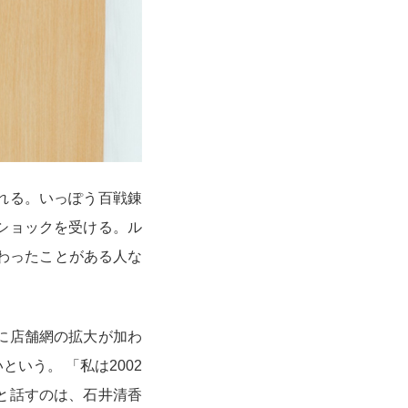
れる。いっぽう百戦錬
ショックを受ける。ル
関わったことがある人な
に店舗網の拡大が加わ
いう。 「私は2002
と話すのは、石井清香