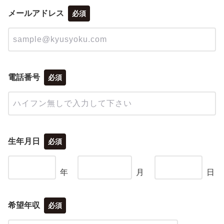
メールアドレス
必須
電話番号
必須
生年月日
必須
年
月
日
希望年収
必須