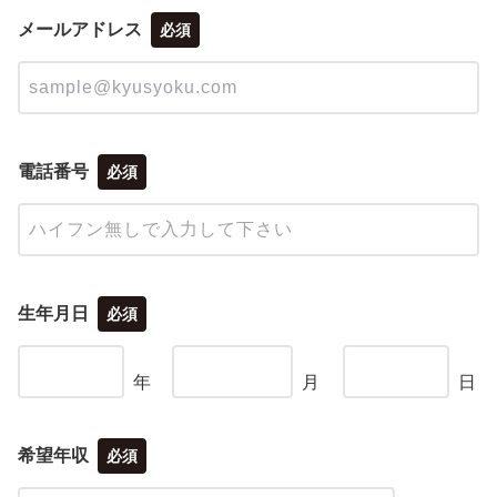
メールアドレス
必須
電話番号
必須
生年月日
必須
年
月
日
希望年収
必須