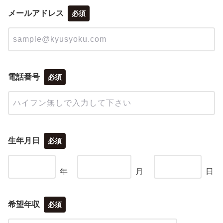
メールアドレス
必須
電話番号
必須
生年月日
必須
年
月
日
希望年収
必須